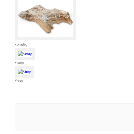
Solitéry
Skaly
Štrky